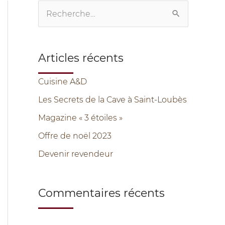
R
e
c
Articles récents
h
e
Cuisine A&D
r
Les Secrets de la Cave à Saint-Loubès
c
Magazine « 3 étoiles »
h
Offre de noël 2023
e
Devenir revendeur
r
Commentaires récents
: