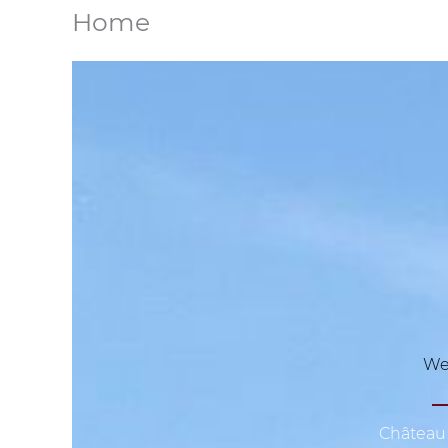
Home
We
Châtea