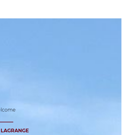
lcome
u
LAGRANGE