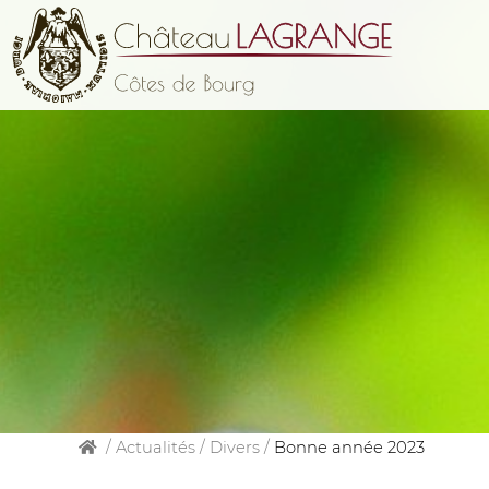
/
Actualités
/
Divers
/
Bonne année 2023