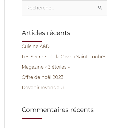
R
e
c
Articles récents
h
e
Cuisine A&D
r
Les Secrets de la Cave à Saint-Loubès
c
Magazine « 3 étoiles »
h
Offre de noël 2023
e
Devenir revendeur
r
Commentaires récents
: