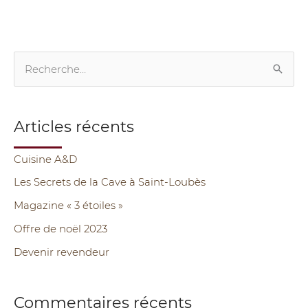
R
e
c
Articles récents
h
e
Cuisine A&D
r
Les Secrets de la Cave à Saint-Loubès
c
Magazine « 3 étoiles »
h
Offre de noël 2023
e
Devenir revendeur
r
:
Commentaires récents