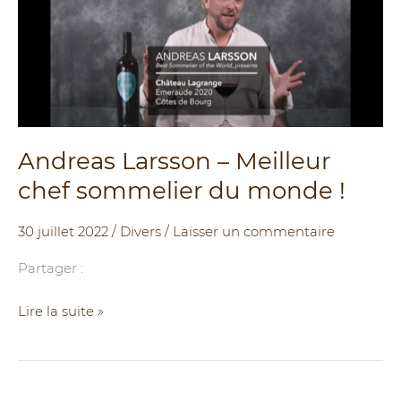
–
Meilleur
chef
sommelier
du
monde
!
Andreas Larsson – Meilleur
chef sommelier du monde !
30 juillet 2022
/
Divers
/
Laisser un commentaire
Partager :
Lire la suite »