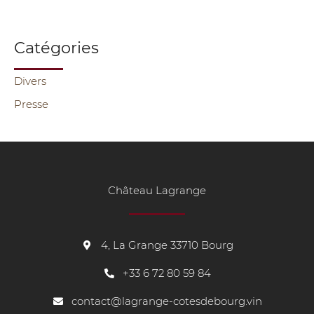
Catégories
Divers
Presse
Château Lagrange
4, La Grange 33710 Bourg
+33
6 72 80 59 84
contact@lagrange-cotesdebourg.vin