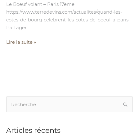
Le Boeuf volant – Paris 17ème
https://www.terredevins.com/actualites/quand-les-
cotes-de-bourg-celebrent-les-cotes-de-boeuf-a-paris
Partager :
Lire la suite »
R
e
c
Articles récents
h