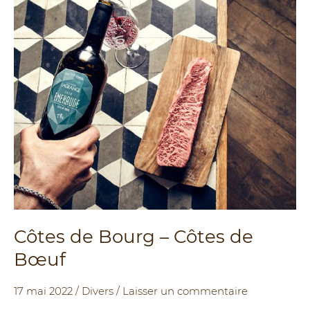
Bourg
–
Côtes
de
Bœuf
Côtes de Bourg – Côtes de
Bœuf
17 mai 2022
/
Divers
/
Laisser un commentaire