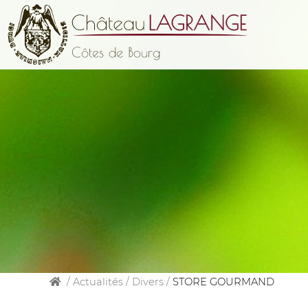
/
Actualités
/
Divers
/
STORE GOURMAND