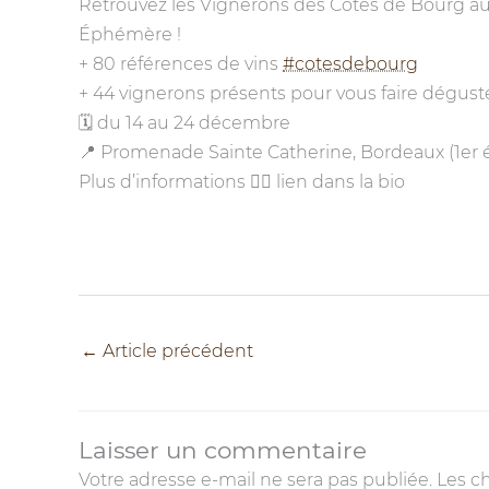
Retrouvez les Vignerons des Côtes de Bourg a
Éphémère !
+ 80 références de vins
#cotesdebourg
+ 44 vignerons présents pour vous faire dégust
🗓 du 14 au 24 décembre
📍 Promenade Sainte Catherine, Bordeaux (1er é
Plus d’informations 👉🏼 lien dans la bio
←
Article précédent
Laisser un commentaire
Votre adresse e-mail ne sera pas publiée.
Les c