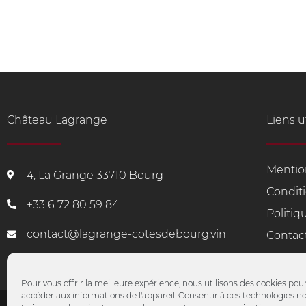
Château Lagrange
Liens u
Mentio
4, La Grange 33710 Bourg
Condit
+33
6 72 80 59 84
Politiq
contact@lagrange-cotesdebourg.vin
Contac
Pour vous offrir la meilleure expérience, nous utilisons des cookies pou
accéder aux informations de l'appareil. Consentir à ces technologies 