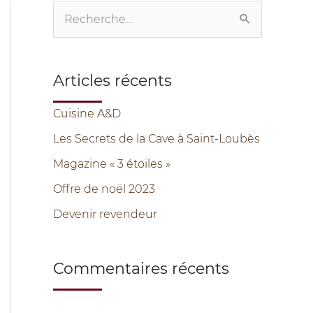
R
e
c
Articles récents
h
e
Cuisine A&D
r
Les Secrets de la Cave à Saint-Loubès
c
Magazine « 3 étoiles »
h
Offre de noël 2023
e
Devenir revendeur
r
Commentaires récents
: