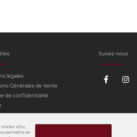
tiles
Suivez-nous
F
I
ns légales
a
n
ions Générales de Vente
c
s
ue de confidentialité
e
t
b
a
t
o
g
o
r
k
a
r stocker et/ou
nous permettra de
-
m