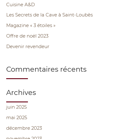
e
Cuisine A&D
r
Les Secrets de la Cave à Saint-Loubès
c
Magazine « 3 étoiles »
h
Offre de noël 2023
e
Devenir revendeur
r
:
Commentaires récents
Archives
juin 2025
mai 2025
décembre 2023
novembre 2023