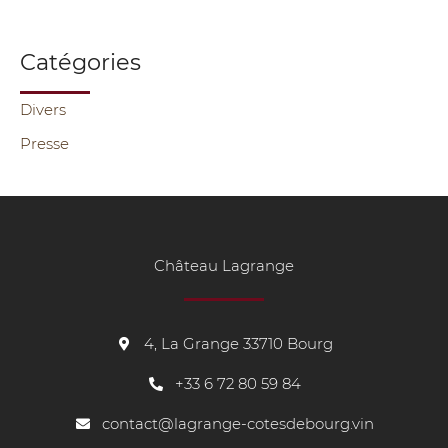
Catégories
Divers
Presse
Château Lagrange
4, La Grange 33710 Bourg
+33
6 72 80 59 84
contact@lagrange-cotesdebourg.vin