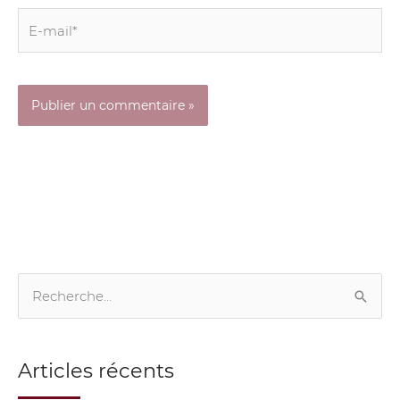
E-
mail*
R
e
c
Articles récents
h