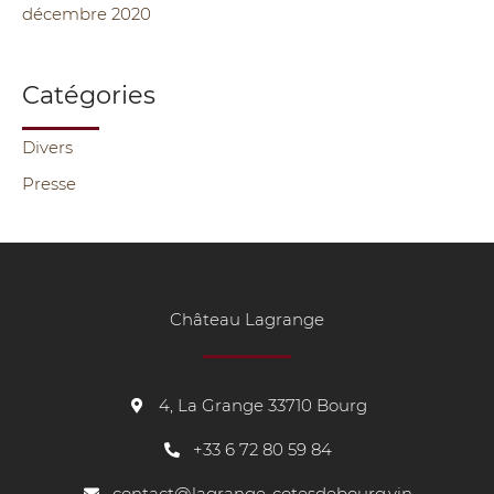
décembre 2020
Catégories
Divers
Presse
Château Lagrange
4, La Grange 33710 Bourg
+33
6 72 80 59 84
contact@lagrange-cotesdebourg.vin