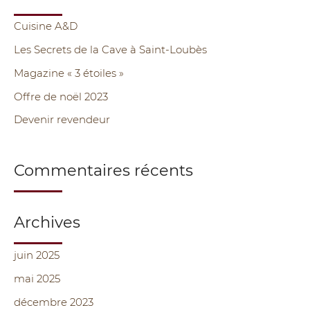
h
e
Cuisine A&D
r
Les Secrets de la Cave à Saint-Loubès
c
Magazine « 3 étoiles »
h
Offre de noël 2023
e
Devenir revendeur
r
:
Commentaires récents
Archives
juin 2025
mai 2025
décembre 2023