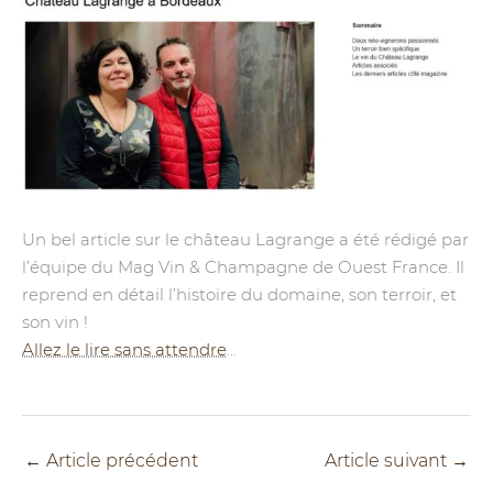
Un bel article sur le château Lagrange a été rédigé par
l’équipe du Mag Vin & Champagne de Ouest France. Il
reprend en détail l’histoire du domaine, son terroir, et
son vin !
Allez le lire sans attendre
…
←
Article précédent
Article suivant
→