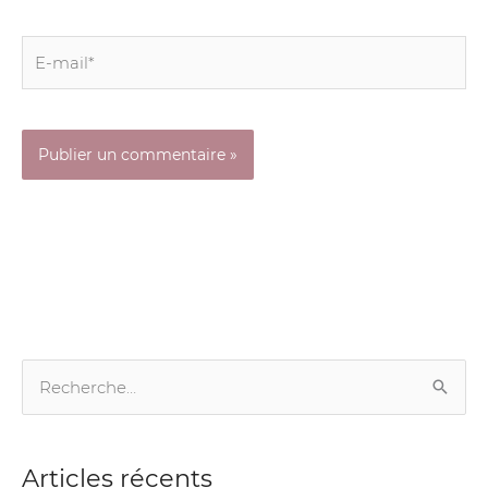
E-
mail*
R
e
c
Articles récents