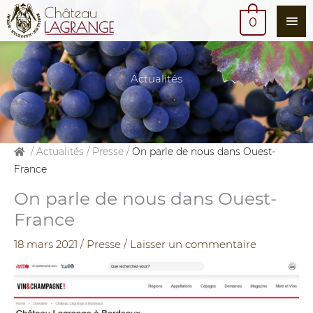
Me
0
prin
Actualités
/
Actualités
/
Presse
/
On parle de nous dans Ouest-
France
On parle de nous dans Ouest-
France
18 mars 2021
/
Presse
/
Laisser un commentaire