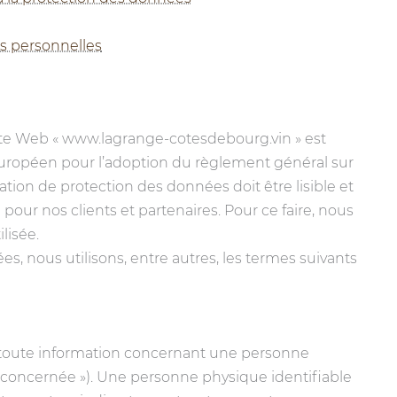
s personnelles
ite Web « www.lagrange-cotesdebourg.vin » est
r européen pour l’adoption du règlement général sur
tion de protection des données doit être lisible et
our nos clients et partenaires. Pour ce faire, nous
lisée.
s, nous utilisons, entre autres, les termes suivants
 toute information concernant une personne
e concernée »). Une personne physique identifiable