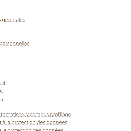
s générales
personnelles
li)
nt
es
utomatisée, y compris profilage
t à la protection des données
à la protection des données