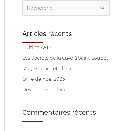
s
R
e
c
Articles récents
h
e
Cuisine A&D
r
Les Secrets de la Cave à Saint-Loubès
c
Magazine « 3 étoiles »
h
Offre de noël 2023
e
Devenir revendeur
r
Commentaires récents
: