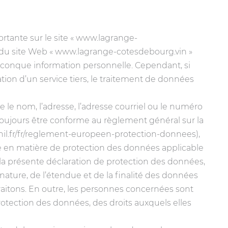
Statistique
rtante sur le site « www.lagrange-
s du site Web « www.lagrange-cotesdebourg.vin »
elconque information personnelle. Cependant, si
sation d’un service tiers, le traitement de données
 le nom, l’adresse, l’adresse courriel ou le numéro
ujours être conforme au règlement général sur la
il.fr/fr/reglement-europeen-protection-donnees),
 en matière de protection des données applicable
 la présente déclaration de protection des données,
nature, de l’étendue et de la finalité des données
traitons. En outre, les personnes concernées sont
otection des données, des droits auxquels elles