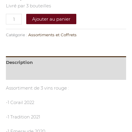
Livré par 3 bouteilles
Ajouter au panier
Catégorie :
Assortiments et Coffrets
Description
Informations complémentaires
Assortiment de 3 vins rouge :
-1 Corail 2022
-1 Tradition 2021
-1 Emeraude 2020